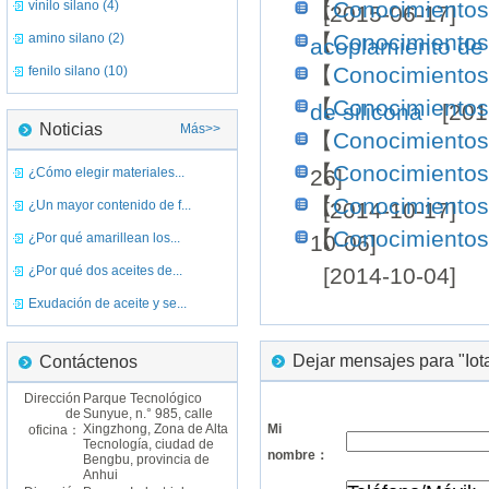
【
Conocimientos
vinilo silano (4)
[2015-06-17]
【
Conocimientos
amino silano (2)
acoplamiento de 
【
Conocimientos
fenilo silano (10)
【
Conocimientos
de silicona
[2015
Noticias
Más>>
【
Conocimientos
【
Conocimientos
¿Cómo elegir materiales...
26]
【
Conocimientos
¿Un mayor contenido de f...
[2014-10-17]
【
Conocimientos
¿Por qué amarillean los...
10-06]
¿Por qué dos aceites de...
[2014-10-04]
Exudación de aceite y se...
Dejar mensajes para "Iota
Contáctenos
Dirección
Parque Tecnológico
de
Sunyue, n.° 985, calle
Xingzhong, Zona de Alta
Mi
oficina：
Tecnología, ciudad de
nombre：
Bengbu, provincia de
Anhui