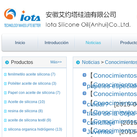
Inicio
Introducción
Noticias
Product
Productos
Noticias
>
Conocimientos
Más>>
【
Conocimientos
fenilmetilo aceite silicona (7)
【
Conocimientos
Poliéter aceite de silicona (3)
papeles especia
【
Conocimientos
Papel con aceite de silicona (7)
【
Conocimientos
Aceite de silicona (10)
cuidar?
[2015-0
【
Conocimientos
resina de silicona (8)
título de la Copa
【
Conocimientos
aceite de silicona textil (9)
camuflaje
[2015-
【
Conocimientos
silicona organica hidrógeno (13)
Juventud
[2015-