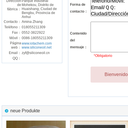
Dirección
Parque Industrial
Forma de
de
Mohekou, Distrito de
Huaishang, Ciudad de
fábrica：
contacto：
Bengbu, Provincia de
Anhui
Contacto：
Amina Zhang
Teléfono：
018055211309
Fax：
0552-3822922
Contenido
Móvil：
0086-18055211309
del
Página
www.iotachem.com
mensaje：
web：
www.siliconeoil.net
Email：
zyf@siliconeoil.cn
*Obligatorio
QQ：
Bienvenidos
neue Produkte