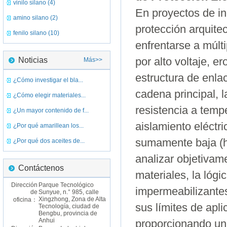
vinilo silano (4)
En proyectos de in
amino silano (2)
protección arquitec
fenilo silano (10)
enfrentarse a múlt
Noticias
por alto voltaje, 
Más>>
estructura de enla
¿Cómo investigar el bla...
cadena principal, 
¿Cómo elegir materiales...
resistencia a temp
¿Un mayor contenido de f...
aislamiento eléctr
¿Por qué amarillean los...
sumamente baja (hi
¿Por qué dos aceites de...
analizar objetivam
Contáctenos
materiales, la lógi
Dirección
Parque Tecnológico
impermeabilizante
de
Sunyue, n.° 985, calle
Xingzhong, Zona de Alta
oficina：
sus límites de apli
Tecnología, ciudad de
Bengbu, provincia de
Anhui
proporcionando un 