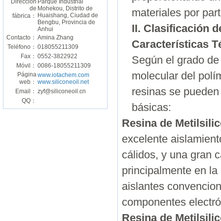
Dirección
Parque Industrial
de
Mohekou, Distrito de
materiales por part
Huaishang, Ciudad de
fábrica：
Bengbu, Provincia de
II. Clasificación 
Anhui
Contacto：
Amina Zhang
Características T
Teléfono：
018055211309
Fax：
0552-3822922
Según el grado de 
Móvil：
0086-18055211309
molecular del polí
Página
www.iotachem.com
web：
www.siliconeoil.net
resinas se pueden 
Email：
zyf@siliconeoil.cn
QQ：
básicas:
Resina de Metilsili
excelente aislamient
cálidos, y una gran 
principalmente en la
aislantes convencio
componentes electró
Resina de Metilsili