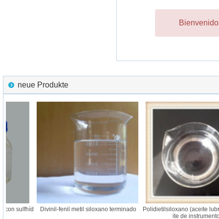
Bienvenidos
neue Produkte
on sulfhíd
Divinil-fenil metil siloxano terminado
Polidietilsiloxano (aceite lubric
ite de instrumento)