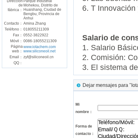
Dirección
Parque Industrial
de
Mohekou, Distrito de
6. T Innovación 
Huaishang, Ciudad de
fábrica：
Bengbu, Provincia de
Anhui
Contacto：
Amina Zhang
Teléfono：
018055211309
Fax：
0552-3822922
Salario de cons
Móvil：
0086-18055211309
1. Salario Bási
Página
www.iotachem.com
web：
www.siliconeoil.net
2. Comisión: Co
Email：
zyf@siliconeoil.cn
QQ：
3. El sistema d
Dejar mensajes para "Iota
Mi
nombre：
Forma de
contacto：