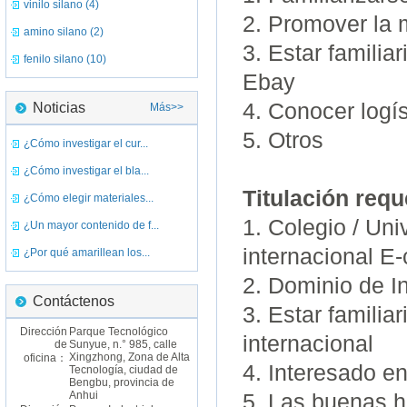
vinilo silano (4)
2. Promover la 
amino silano (2)
3. Estar famili
fenilo silano (10)
Ebay
4. Conocer logís
Noticias
Más>>
5. Otros
¿Cómo investigar el cur...
¿Cómo investigar el bla...
Titulación requ
¿Cómo elegir materiales...
1. Colegio / Uni
¿Un mayor contenido de f...
internacional E
¿Por qué amarillean los...
2. Dominio de In
Contáctenos
3. Estar familia
Dirección
Parque Tecnológico
internacional
de
Sunyue, n.° 985, calle
Xingzhong, Zona de Alta
oficina：
4. Interesado en
Tecnología, ciudad de
Bengbu, provincia de
Anhui
5. Las buenas h