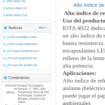
vinilo silano (4)
Alto índice d
amino silano (2)
Alto índice de 
fenilo silano (10)
Uso del producto
IOTA 4022 dedicad
Noticias
Más>>
un alto índice de r
¿Cómo investigar el bla...
buena resistencia
¿Cómo elegir materiales...
encapsulantes LE
¿Un mayor contenido de f...
relleno de la len
¿Por qué amarillean los...
alta potencia.
¿Por qué dos aceites de...
Aplicaciones:
Contáctenos
Alto índice de ref
Dirección
Parque Tecnológico
aislante dieléctr
de
Sunyue, n.° 985, calle
Xingzhong, Zona de Alta
oficina：
puede jugar el pa
Tecnología, ciudad de
Bengbu, provincia de
ambientales
Anhui