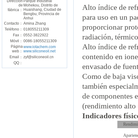
Dirección
Parque Industrial
de
Mohekou, Distrito de
Alto índice de re
Huaishang, Ciudad de
fábrica：
Bengbu, Provincia de
para uso en un pa
Anhui
Contacto：
Amina Zhang
proporcionar prot
Teléfono：
018055211309
radiación, térmic
Fax：
0552-3822922
Móvil：
0086-18055211309
Alto índice de re
Página
www.iotachem.com
web：
www.siliconeoil.net
contenido en iones
Email：
zyf@siliconeoil.cn
QQ：
envasado de fuen
Como de baja visc
también especial
de componentes el
(rendimiento alto 
Indicadores físi
Rendimie
Aparien