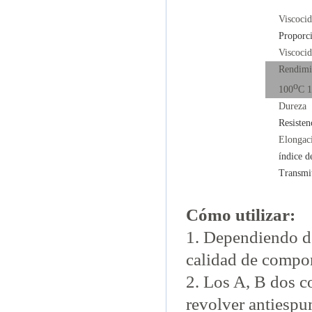
Viscoci
Proporc
Viscoci
Rendimi
o
100
C 
Dureza
Resisten
Elonga
índice d
Transmi
Cómo utilizar:
1. Dependiendo de
calidad de compo
2. Los A, B dos c
revolver antiespu