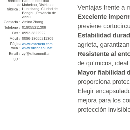
Dirección
Parque Industrial
de
Mohekou, Distrito de
Ventajas frente a m
Huaishang, Ciudad de
fábrica：
Bengbu, Provincia de
Excelente imperm
Anhui
Contacto：
Amina Zhang
previene cortocircu
Teléfono：
018055211309
Fax：
0552-3822922
Estabilidad dura
Móvil：
0086-18055211309
agrieta, garantizan
Página
www.iotachem.com
web：
www.siliconeoil.net
Resistente al ent
Email：
zyf@siliconeoil.cn
QQ：
de químicos, ideal
Mayor fiabilidad 
proporciona protecc
Elegir encapsulado
mejora para los co
protección invisibl