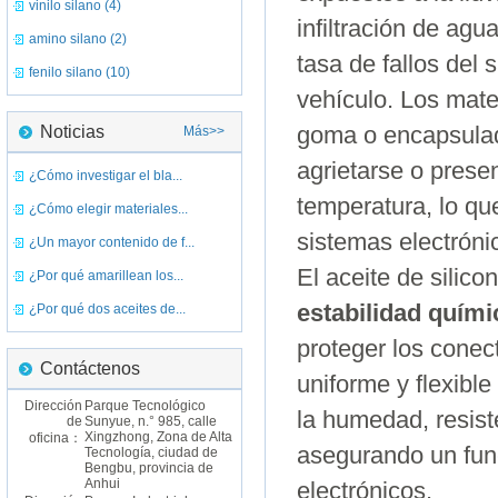
vinilo silano (4)
infiltración de agu
amino silano (2)
tasa de fallos del 
fenilo silano (10)
vehículo. Los mate
Noticias
goma o encapsulad
Más>>
agrietarse o prese
¿Cómo investigar el bla...
temperatura, lo que
¿Cómo elegir materiales...
sistemas electróni
¿Un mayor contenido de f...
El aceite de silico
¿Por qué amarillean los...
estabilidad quími
¿Por qué dos aceites de...
proteger los conec
Contáctenos
uniforme y flexible
Dirección
Parque Tecnológico
la humedad, resist
de
Sunyue, n.° 985, calle
Xingzhong, Zona de Alta
oficina：
asegurando un fun
Tecnología, ciudad de
Bengbu, provincia de
Anhui
electrónicos.