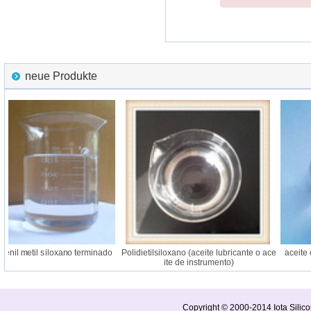
neue Produkte
fenil metil siloxano terminado
Polidietilsiloxano (aceite lubricante o ace
aceite d
ite de instrumento)
Copyright © 2000-2014 Iota Silico