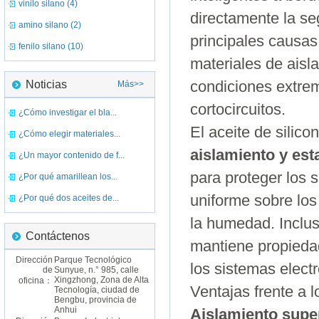
vinilo silano (4)
directamente la se
amino silano (2)
principales causas
fenilo silano (10)
materiales de aisl
Noticias
condiciones extre
Más>>
cortocircuitos.
¿Cómo investigar el bla...
El aceite de silico
¿Cómo elegir materiales...
aislamiento y est
¿Un mayor contenido de f...
para proteger los 
¿Por qué amarillean los...
uniforme sobre lo
¿Por qué dos aceites de...
la humedad. Inclu
Contáctenos
mantiene propiedad
Dirección
Parque Tecnológico
los sistemas elect
de
Sunyue, n.° 985, calle
Xingzhong, Zona de Alta
oficina：
Ventajas frente a l
Tecnología, ciudad de
Bengbu, provincia de
Anhui
Aislamiento supe