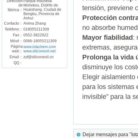
Dirección
Parque Industrial
de
Mohekou, Distrito de
tensión, previene c
Huaishang, Ciudad de
fábrica：
Bengbu, Provincia de
Protección contr
Anhui
Contacto：
Amina Zhang
no absorbe humeda
Teléfono：
018055211309
Fax：
0552-3822922
Mayor fiabilidad
:
Móvil：
0086-18055211309
extremas, aseguran
Página
www.iotachem.com
web：
www.siliconeoil.net
Prolonga la vida ú
Email：
zyf@siliconeoil.cn
QQ：
disminuye los cos
Elegir aislamiento
para los sistemas 
invisible” para la 
Dejar mensajes para "Iota