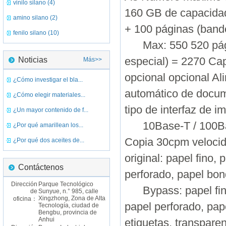
vinilo silano (4)
160 GB de capacidad
amino silano (2)
+ 100 páginas (band
fenilo silano (10)
Max: 550 520 página
Noticias
especial) = 2270 Ca
Más>>
opcional opcional A
¿Cómo investigar el bla...
automático de docum
¿Cómo elegir materiales...
tipo de interfaz de i
¿Un mayor contenido de f...
10Base-T / 100Base
¿Por qué amarillean los...
Copia 30cpm velocid
¿Por qué dos aceites de...
original: papel fino,
Contáctenos
perforado, papel bon
Dirección
Parque Tecnológico
Bypass: papel fino,
de
Sunyue, n.° 985, calle
Xingzhong, Zona de Alta
oficina：
papel perforado, pap
Tecnología, ciudad de
Bengbu, provincia de
Anhui
etiquetas, transparen