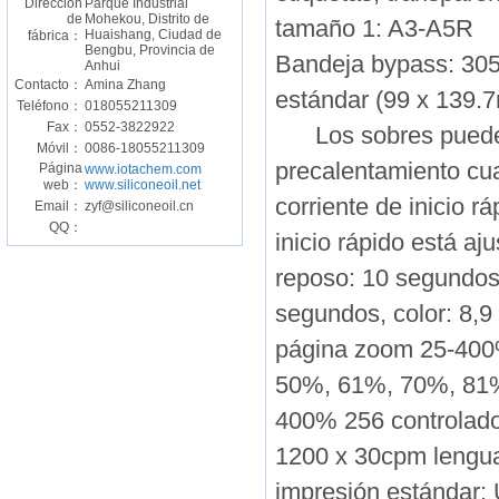
Dirección
Parque Industrial
de
Mohekou, Distrito de
tamaño 1: A3-A5R
Huaishang, Ciudad de
fábrica：
Bengbu, Provincia de
Bandeja bypass: 30
Anhui
Contacto：
Amina Zhang
estándar (99 x 139
Teléfono：
018055211309
Fax：
0552-3822922
Los sobres pueden 
Móvil：
0086-18055211309
precalentamiento cu
Página
www.iotachem.com
web：
www.siliconeoil.net
corriente de inicio r
Email：
zyf@siliconeoil.cn
QQ：
inicio rápido está a
reposo: 10 segundos
segundos, color: 8,
página zoom 25-400%
50%, 61%, 70%, 81%
400% 256 controlado
1200 x 30cpm lengua
impresión estándar: