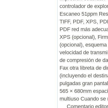
controlador de explo
Escaneo 51ppm Reso
TIFF, PDF, XPS, PDF
PDF red más adecua
XPS (opcional), Fir
(opcional), esquema 
velocidad de transm
de compresión de d
Fax otra libreta de d
(incluyendo el desti
pulgadas gran pantall
565 × 680mm espacio
multiuso Cuando se 
Comentario editori