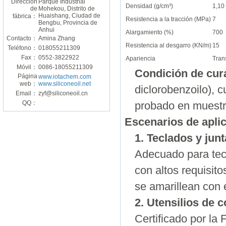
Dirección
Parque Industrial
Densidad (g/cm³)
1,10
de
Mohekou, Distrito de
Huaishang, Ciudad de
fábrica：
Resistencia a la tracción (MPa)
7
Bengbu, Provincia de
Anhui
Alargamiento (%)
700
Contacto：
Amina Zhang
Resistencia al desgarro (KN/m)
15
Teléfono：
018055211309
Fax：
0552-3822922
Apariencia
Tran
Móvil：
0086-18055211309
Condición de cur
Página
www.iotachem.com
web：
www.siliconeoil.net
diclorobenzoilo), 
Email：
zyf@siliconeoil.cn
QQ：
probado en muestr
Escenarios de apli
1. Teclados y junt
Adecuado para tecl
con altos requisito
se amarillean con 
2. Utensilios de 
Certificado por la 