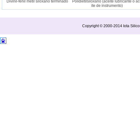
Divinil-fenil metil siloxano terminado
Polidietilsiloxano (aceite lubricante o ace
ite de instrumento)
Copyright © 2000-2014 Iota Silico