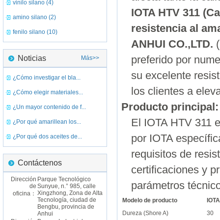
vinilo silano (4)
IOTA HTV 311 (Ca
amino silano (2)
resistencia al am
fenilo silano (10)
ANHUI CO.,LTD.
(
Noticias
preferido por nume
Más>>
su excelente resis
¿Cómo investigar el bla...
los clientes a elev
¿Cómo elegir materiales...
Producto principal
¿Un mayor contenido de f...
El IOTA HTV 311 e
¿Por qué amarillean los...
por IOTA específic
¿Por qué dos aceites de...
requisitos de resi
Contáctenos
certificaciones y
Dirección
Parque Tecnológico
parámetros técnico
de
Sunyue, n.° 985, calle
Xingzhong, Zona de Alta
oficina：
Tecnología, ciudad de
Modelo de producto
IOTA
Bengbu, provincia de
Dureza (Shore A)
30
Anhui