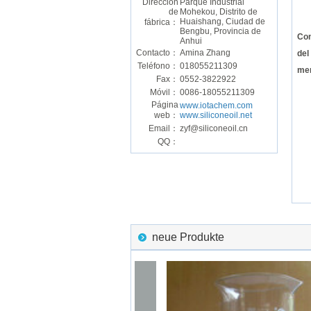
Dirección
Parque Industrial
de
Mohekou, Distrito de
Huaishang, Ciudad de
fábrica：
Bengbu, Provincia de
Con
Anhui
Contacto：
Amina Zhang
del
Teléfono：
018055211309
me
Fax：
0552-3822922
Móvil：
0086-18055211309
Página
www.iotachem.com
web：
www.siliconeoil.net
Email：
zyf@siliconeoil.cn
QQ：
neue Produkte