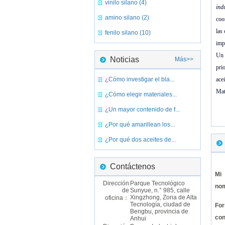
vinilo silano (4)
ind
amino silano (2)
coo
las
fenilo silano (10)
imp
Un 
Noticias
Más>>
pri
¿Cómo investigar el bla...
ace
Mat
¿Cómo elegir materiales...
¿Un mayor contenido de f...
¿Por qué amarillean los...
¿Por qué dos aceites de...
Contáctenos
Mi
Dirección
Parque Tecnológico
no
de
Sunyue, n.° 985, calle
Xingzhong, Zona de Alta
oficina：
Tecnología, ciudad de
For
Bengbu, provincia de
co
Anhui