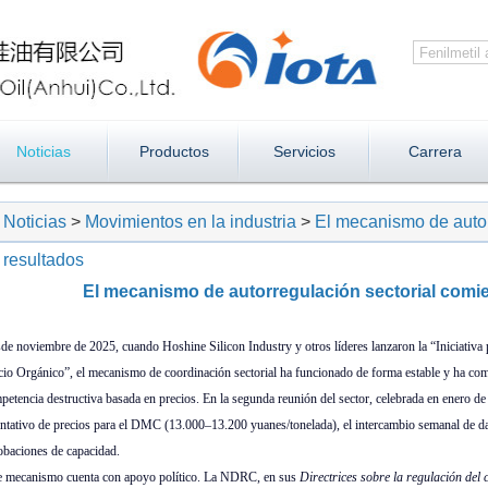
Noticias
Productos
Servicios
Carrera
Noticias
>
Movimientos en la industria
>
El mecanismo de autor
resultados
El mecanismo de autorregulación sectorial comie
de noviembre de 2025, cuando Hoshine Silicon Industry y otros líderes lanzaron la “Iniciativa p
icio Orgánico”, el mecanismo de coordinación sectorial ha funcionado de forma estable y ha com
petencia destructiva basada en precios. En la segunda reunión del sector, celebrada en enero de
entativo de precios para el DMC (13.000–13.200 yuanes/tonelada), el intercambio semanal de dat
obaciones de capacidad.
e mecanismo cuenta con apoyo político. La NDRC, en sus
Directrices sobre la regulación del