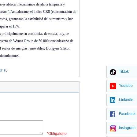
 a establecer mecanismos de alerta temprana y
ursos”. Actualmente, el índice CR8 (concentración de
stos, garantizan la estabilidad del suministro y han
uperar el 15%.
 principalmente en economías de escala; hoy, se
 proyecto de Wynca Group de 50.000 toneladas/año de
el sector de energías renovables; Dongyue Silicon
emiconductores.
ir a
0
Tiktok
Youtube
LinkedIn
Facebook
Instagram
*Obligatorio