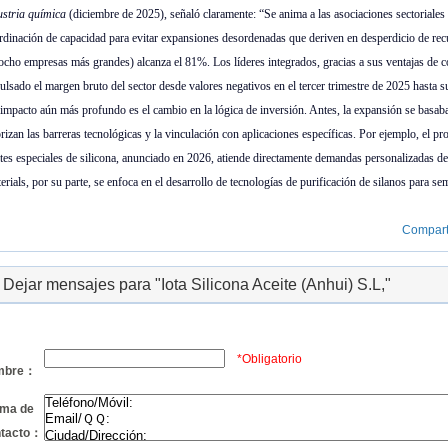
ustria química
(diciembre de 2025), señaló claramente: “Se anima a las asociaciones sectoriales
rdinación de capacidad para evitar expansiones desordenadas que deriven en desperdicio de rec
 ocho empresas más grandes) alcanza el 81%. Los líderes integrados, gracias a sus ventajas de co
ulsado el margen bruto del sector desde valores negativos en el tercer trimestre de 2025 hasta s
impacto aún más profundo es el cambio en la lógica de inversión. Antes, la expansión se basaba
orizan las barreras tecnológicas y la vinculación con aplicaciones específicas. Por ejemplo, el
ites especiales de silicona, anunciado en 2026, atiende directamente demandas personalizadas d
erials, por su parte, se enfoca en el desarrollo de tecnologías de purificación de silanos para s
Compart
Dejar mensajes para "Iota Silicona Aceite (Anhui) S.L,"
*Obligatorio
mbre：
ma de
ntacto：