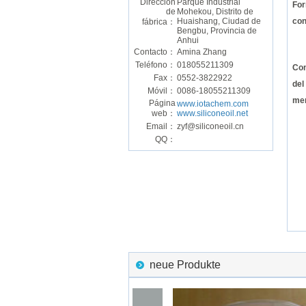
Dirección
Parque Industrial
For
de
Mohekou, Distrito de
Huaishang, Ciudad de
co
fábrica：
Bengbu, Provincia de
Anhui
Contacto：
Amina Zhang
Teléfono：
018055211309
Con
Fax：
0552-3822922
del
Móvil：
0086-18055211309
me
Página
www.iotachem.com
web：
www.siliconeoil.net
Email：
zyf@siliconeoil.cn
QQ：
neue Produkte