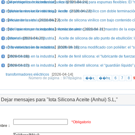
que protege los horizontes urbanos
【
Movimientos en la industria
】
Aceite de silicona para espumas flexibles: El
[2026-04-24]
impulsa la revolución del hogar verde
【
Movimientos en la industria
】
Aceite de silicona vinílico con doble terminació
[2026-04-23]
ciencias de la vida
【
Movimientos en la industria
[2026-04-22]
】
Aceite de silicona vinílico con bajo contenido c
chips” que rompe monopolios internacionales
【
Movimientos en la industria
】
Aceite de amino silicona: el “maestro de la ex
[2026-04-21]
personal
【
Movimientos en la industria
[2026-04-20]
】
Aceite de silicona de alto punto de ebullición: 
en la valorización de residuos
【
Movimientos en la industria
】
[2026-04-19]
Aceite de silicona modificado con poliéter: el “s
[2026-04-18]
【
Movimientos en la industria
】
Aceite de fenil silicona: el “lubricante de fuer
[2026-04-17]
【
Movimientos en la industria
】
Aceite de dimetil silicona: el “guardián líquido
transformadores eléctricos
[2026-04-14]
Número de página：9/78página
��ҳ
��һҳ
6
7
8
Dejar mensajes para "Iota Silicona Aceite (Anhui) S.L,"
*Obligatorio
mbre：