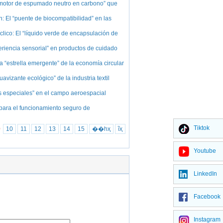
 “motor de espumado neutro en carbono” que
n: El “puente de biocompatibilidad” en las
íclico: El “líquido verde de encapsulación de
periencia sensorial” en productos de cuidado
la “estrella emergente” de la economía circular
uavizante ecológico” de la industria textil
zas especiales” en el campo aeroespacial
” para el funcionamiento seguro de
Tiktok
9
10
11
12
13
14
15
��һҳ
ĩҳ
Youtube
LinkedIn
Facebook
Instagram