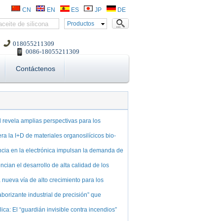
CN
EN
ES
JP
DE
Productos
018055211309
0086-18055211309
Contáctenos
 revela amplias perspectivas para los
ra la I+D de materiales organosilícicos bio-
encia en la electrónica impulsan la demanda de
ian el desarrollo de alta calidad de los
nueva vía de alto crecimiento para los
borizante industrial de precisión” que
ica: El “guardián invisible contra incendios”