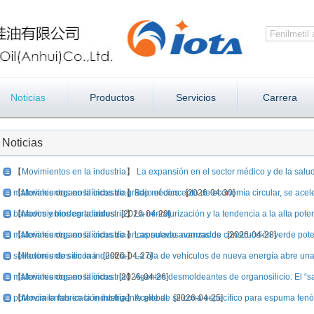
Noticias
Productos
Servicios
Carrera
Noticias
【
Movimientos en la industria
】
La expansión en el sector médico y de la salud
materiales organosilícicos de grado médico
【
Movimientos en la industria
】
Bajo el concepto de economía circular, se acele
[2026-04-30]
basados y biodegradables
【
Movimientos en la industria
[2026-04-29]
】
La miniaturización y la tendencia a la alta pot
materiales organosilícicos de encapsulado avanzados
【
Movimientos en la industria
】
Las nuevas normas de construcción verde potenc
[2026-04-28]
selladores de silicona
【
Movimientos en la industria
[2026-04-27]
】
La ola de vehículos de nueva energía abre una 
materiales organosilícicos
【
Movimientos en la industria
[2026-04-26]
】
Agentes desmoldeantes de organosilicio: El “sa
potencia la fabricación inteligente global
【
Movimientos en la industria
】
Aceite de silicona específico para espuma fenól
[2026-04-25]